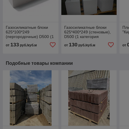
Газосиликатные блоки
Газосиликатные блоки
Пли
625*100*249
625*400*249 (стеновые),
"Ки
(пергородочные) D500 (1
D500 (1 категория
категория точности) для
точности) для кладки на
133
130
от
руб./куб.м
от
руб./куб.м
от
кладки на клей
клей
Подобные товары компании